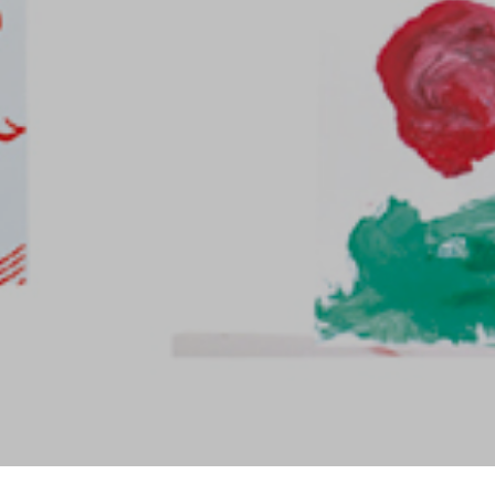
 in evidenza:
Contattaci
Hai un progetto da realizzare,