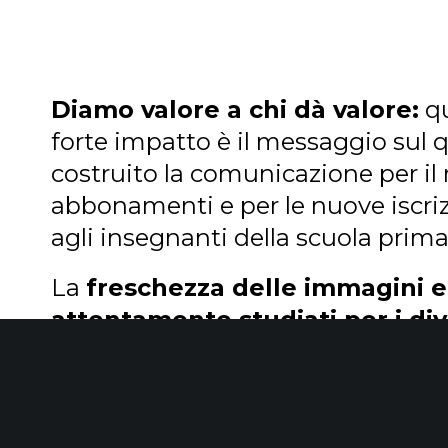
chiedere un preventivo o sol
maggiori informazioni?
Contattaci subito, siamo a tua
Diamo valore a chi dà valore:
qu
disposizione.
forte impatto è il messaggio sul
costruito la comunicazione per il
© bluefactor. All rights reserved.
abbonamenti e per le nuove iscri
Bluefactor srl, Via Pietrapiana 32, Firenze - PIVA: 05646880483
hello@bluefactor.it
agli insegnanti della scuola prima
The Cloud Digital Agency
La
freschezza delle immagini e
attentamente studiati per i di
hanno valorizzato il ruolo degli i
spesso sottovalutato- con l’obiett
chiara l’offerta e l’utilità delle riv
rispetto ai competitor.