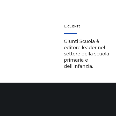
Performance
Seo
Interactive
IL CLIENTE
Giunti Scuola è
editore leader nel
settore della scuola
primaria e
dell’infanzia.
GLI OBIETTIVI
Rinnovare la
comunicazione e
incrementare il