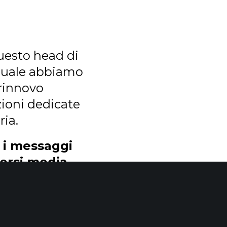
o
esto head di
 quale abbiamo
 rinnovo
zioni dedicate
ria.
 i messaggi
versi media
nsegnanti -troppo
ivo di rendere
iste Giunti Scuola