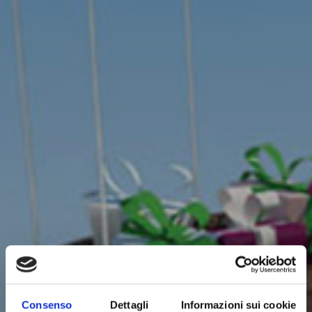
Il sito Cotoneve vincitore dei
Consenso
Dettagli
Informazioni sui cookie